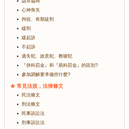
認罪協商
心神喪失
拘役、有期徒刑
緩刑
緩起訴
不起訴
過失犯、故意犯、教唆犯
『併科罰金』和『易科罰金』的區別?
參加調解要準備些什麼?
★ 常見法規，法律條文
民法條文
刑法條文
民事訴訟法
刑事訴訟法