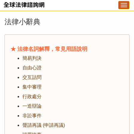
Togg
navi
法律小辭典
★ 法律名詞解釋，常見用語說明
簡易判決
自由心證
交互詰問
集中審理
行政處分
一造辯論
非訟事件
聲請再議 (申請再議)