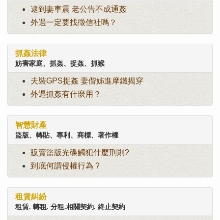
逮到妻車震 老公告不成通姦
外遇一定要找徵信社嗎？
抓姦法律
妨害家庭、抓姦、捉姦、抓猴
夫裝GPS捉姦 妻偕姊進摩鐵揭穿
外遇抓姦有什麼用？
智慧財產
盜版、轉貼、專利、商標、著作權
販賣盜版光碟觸犯什麼刑則?
到底何謂侵權行為 ?
租賃糾紛
租賃. 轉租. 分租.相關契約. 終止契約