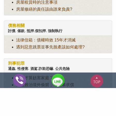
房屋租賃時的注意事項
房屋修繕的責任該由誰來負責?
債務相關
討債. 催款. 抵押.假扣押. 強制執行
法律信箱：債權時效 15年才消滅
遇到惡意跳票並事先脫產該如何處理?
刑事犯罪
通姦. 性侵害. 酒駕.詐欺恐嚇. 公共危險
怎樣才算妨害家庭 ?
刑法難治境外偷腥，可民事求償
交通事件
車禍意外. 酒駕. 車禍和解. 肇事
面對車禍傷者獅子大開口，該如何面對?