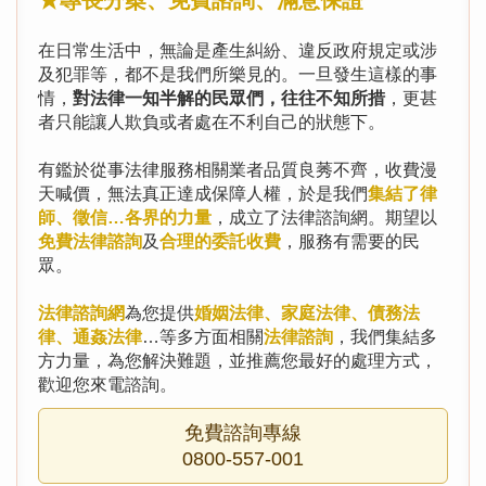
★專長分案、免費諮詢、滿意保證
在日常生活中，無論是產生糾紛、違反政府規定或涉
及犯罪等，都不是我們所樂見的。一旦發生這樣的事
情，
對法律一知半解的民眾們，往往不知所措
，更甚
者只能讓人欺負或者處在不利自己的狀態下。
有鑑於從事法律服務相關業者品質良莠不齊，收費漫
天喊價，無法真正達成保障人權，於是我們
集結了律
師、徵信…各界的力量
，成立了法律諮詢網。期望以
免費法律諮詢
及
合理的委託收費
，服務有需要的民
眾。
法律諮詢網
為您提供
婚姻法律、家庭法律、債務法
律、通姦法律
…等多方面相關
法律諮詢
，我們集結多
方力量，為您解決難題，並推薦您最好的處理方式，
歡迎您來電諮詢。
免費諮詢專線
0800-557-001